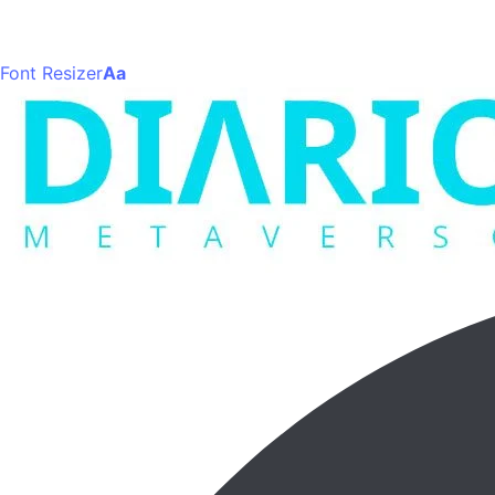
Font Resizer
Aa