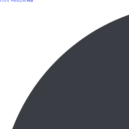
Font Resizer
Aa