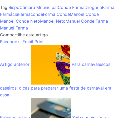
Tag:
Bispo
Câmara Mnunicipal
Conde Farma
Drogaria
Farma
Farmácia
Farmaconde
Forma Conde
Manoel Conde
Manoel Conde Neto
Manoel Neto
Manuel Conde Farma
Manuel Farma
Compartilhe este artigo
Facebook
Email
Print
Artigo anterior
Para carnavalescos
caseiros: dicas para preparar uma festa de carnaval em
casa
Próximo artigo
Saiba quais são os