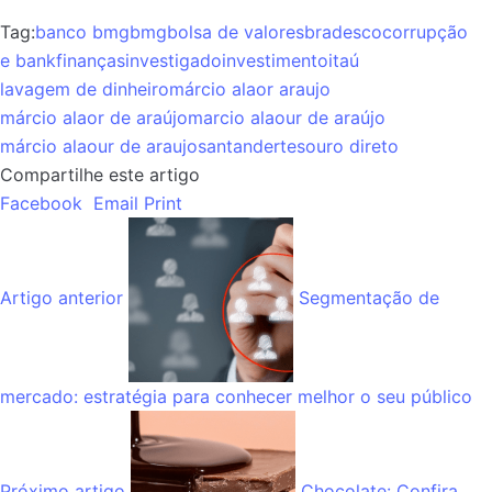
Tag:
banco bmg
bmg
bolsa de valores
bradesco
corrupção
e bank
finanças
investigado
investimento
itaú
lavagem de dinheiro
márcio alaor araujo
márcio alaor de araújo
marcio alaour de araújo
márcio alaour de araujo
santander
tesouro direto
Compartilhe este artigo
Facebook
Email
Print
Artigo anterior
Segmentação de
mercado: estratégia para conhecer melhor o seu público
Próximo artigo
Chocolate: Confira