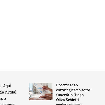
Precificação
t. Aqui
estratégica no setor
e virtual,
funerário: Tiago
es e
Oliva Schietti
 vivemos,
esclarece como