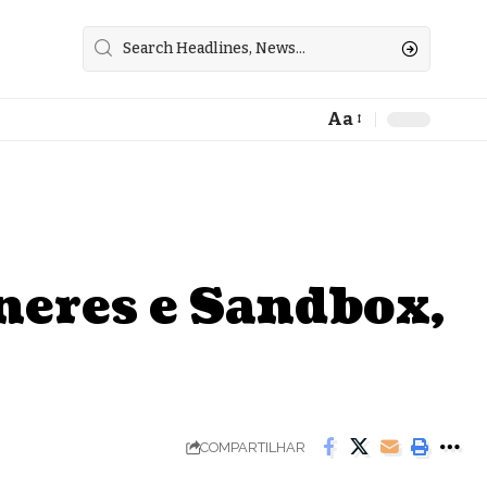
Aa
Font
Resizer
neres e Sandbox,
COMPARTILHAR