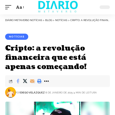
Aa
Font
Resizer
DIÁRIO METAVERSO NOTÍCIAS
>
BLOG
>
NOTÍCIAS
>
CRIPTO: A REVOLUÇÃO FINANCEIRA QUE ESTÁ APENAS COMEÇANDO!
NOTÍCIAS
Cripto: a revolução
financeira que está
apenas começando!
POR
DIEGO VELÁZQUEZ
8 DE JANEIRO DE 2025
4 MIN DE LEITURA