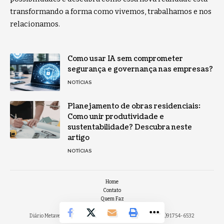
transformando a forma como vivemos, trabalhamos e nos
relacionamos.
Como usar IA sem comprometer
segurança e governança nas empresas?
NOTÍCIAS
Planejamento de obras residenciais:
Como unir produtividade e
sustentabilidade? Descubra neste
artigo
NOTÍCIAS
Home
Contato
Quem Faz
Sobre Nós
Diário Metaverso -
contato@diariometaverso.com.br
- tel.(11)91754-6532