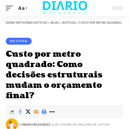
Aa
Font
Resizer
DIÁRIO METAVERSO NOTÍCIAS
>
BLOG
>
NOTÍCIAS
>
CUSTO POR METRO QUADRADO: COMO DECISÕES ESTRUTURAIS MUDAM O ORÇAMENTO FINAL?
NOTÍCIAS
Custo por metro
quadrado: Como
decisões estruturais
mudam o orçamento
final?
POR
DIEGO VELÁZQUEZ
23 DE JANEIRO DE 2026
5 MIN DE LEITURA