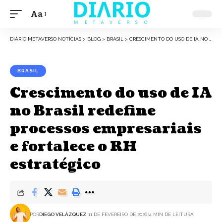
Aa
Font
Resizer
DIÁRIO METAVERSO NOTÍCIAS
>
BLOG
>
BRASIL
>
CRESCIMENTO DO USO DE IA NO BRASIL REDEFINE PROCESSOS EMPRESARIAIS E FORTALECE O RH ESTRATÉGICO
BRASIL
Crescimento do uso de IA
no Brasil redefine
processos empresariais
e fortalece o RH
estratégico
POR
DIEGO VELÁZQUEZ
11 DE FEVEREIRO DE 2026
4 MIN DE LEITURA