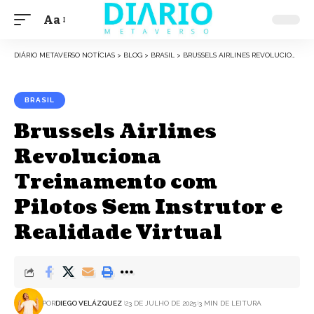
Aa
DIÁRIO METAVERSO NOTÍCIAS
>
BLOG
>
BRASIL
>
BRUSSELS AIRLINES REVOLUCIONA TREINAMENTO COM PILOTOS SEM INSTRUTOR E REALIDADE VIRTUAL
BRASIL
Brussels Airlines
Revoluciona
Treinamento com
Pilotos Sem Instrutor e
Realidade Virtual
POR
DIEGO VELÁZQUEZ
23 DE JULHO DE 2025
3 MIN DE LEITURA