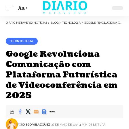
Aa
Font
Resizer
DIÁRIO METAVERSO NOTÍCIAS
>
BLOG
>
TECNOLOGIA
>
GOOGLE REVOLUCIONA COMUNICAÇÃO COM PLATAFORMA FUTURÍSTICA DE VIDEOCONFERÊNCIA EM 2025
TECNOLOGIA
Google Revoluciona
Comunicação com
Plataforma Futurística
de Videoconferência em
2025
POR
DIEGO VELÁZQUEZ
26 DE MAIO DE 2025
4 MIN DE LEITURA