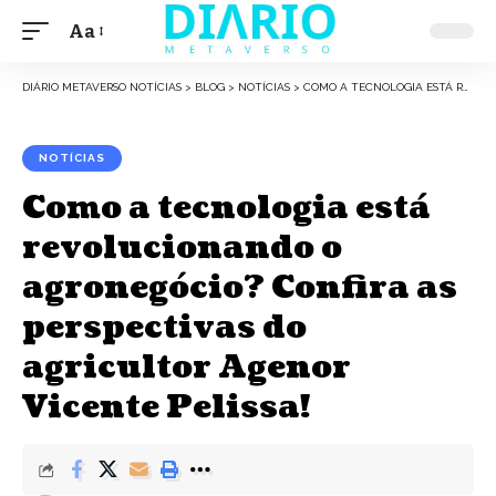
Aa
Font
Resizer
DIÁRIO METAVERSO NOTÍCIAS
>
BLOG
>
NOTÍCIAS
>
COMO A TECNOLOGIA ESTÁ REVOLUCIONANDO O AGRONEGÓCIO? CONFIRA AS PERSPECTIVAS DO AGRICULTOR AGENOR VICENTE PELISSA!
NOTÍCIAS
Como a tecnologia está
revolucionando o
agronegócio? Confira as
perspectivas do
agricultor Agenor
Vicente Pelissa!